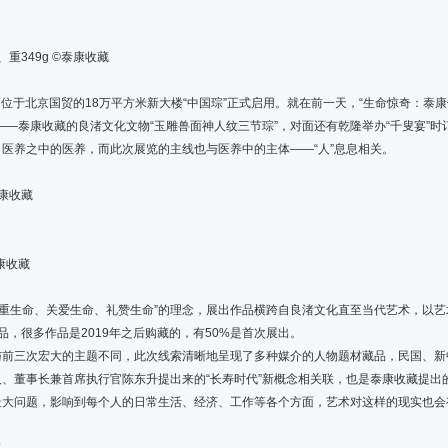
重349g ©️泰康收藏
于北京国贸的18万平方米新大楼“中国琮”正式启用。就在前一天，“生命惊奇：泰康
”——泰康收藏的良渚文化文物“玉雕兽面神人纹三节琮”，对面还有乾隆举办“千叟宴”时
医养之中的医养，而此次展览的主线也与医养中的主体——“人”息息相关。
泰康收藏
泰康收藏
尊重生命、关爱生命、礼赞生命”的理念，展出作品横跨自良渚文化直至当代艺术，以艺
品，很多作品是2019年之后购藏的，有50%是首次展出。
三次宏大的主题不同，此次线索清晰地呈现了多种媒介的人物题材藏品，民国、新
、董事长兼首席执行官陈东升提出来的“长寿时代”新概念相关联，也是泰康收藏提出的
最大问题，影响到每个人的日常生活、经济、工作等各个方面，艺术对这样的现实也会