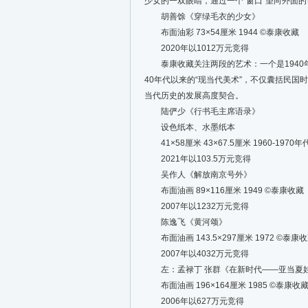
少女的一双眼睛，通过一个“窗口”望向外面
胡善馀《穿绿毛衣的少女》
布面油彩 73×54厘米 1944 ©️泰康收藏
2020年以1012万元竞得
泰康收藏关注两段的艺术：一个是1940年代初
40年代以来的“现当代美术”，不仅囊括民
当代历史的发展高度契合。
陆俨少《行书毛主席语录》
设色纸本、水墨纸本
41×58厘米 43×67.5厘米 1960-1970年
2021年以103.5万元竞得
吴作人《解放南京号外》
布面油画 89×116厘米 1949 ©️泰康收藏
2007年以1232万元竞得
陈逸飞《黄河颂》
布面油画 143.5×297厘米 1972 ©️泰康
2007年以4032万元竞得
左：孟禄丁 张群《在新时代——亚当夏
布面油画 196×164厘米 1985 ©️泰康收
2006年以627万元竞得