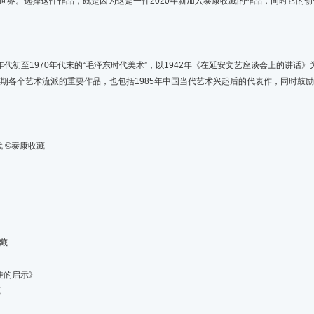
的世界。选择这件作品，既是因为这是一件2020年新加入泰康收藏的作品，同时它的
至1970年代末的“毛泽东时代美术”，以1942年《在延安文艺座谈会上的讲话》为始
国时期各个艺术流派的重要作品，也包括1985年中国当代艺术兴起后的代表作，同时鼓
代 ©️泰康收藏
收藏
娃的启示》
藏