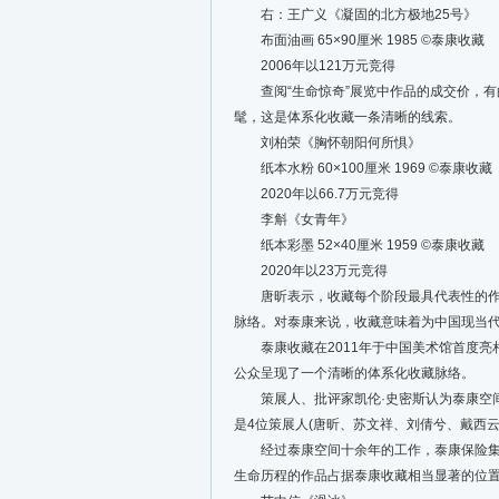
右：王广义《凝固的北方极地25号》
布面油画 65×90厘米 1985 ©️泰康收藏
2006年以121万元竞得
查阅“生命惊奇”展览中作品的成交价，有
髦，这是体系化收藏一条清晰的线索。
刘柏荣《胸怀朝阳何所惧》
纸本水粉 60×100厘米 1969 ©️泰康收藏
2020年以66.7万元竞得
李斛《女青年》
纸本彩墨 52×40厘米 1959 ©️泰康收藏
2020年以23万元竞得
唐昕表示，收藏每个阶段最具代表性的作品
脉络。对泰康来说，收藏意味着为中国现当
泰康收藏在2011年于中国美术馆首度亮相、
公众呈现了一个清晰的体系化收藏脉络。
策展人、批评家凯伦·史密斯认为泰康空间
是4位策展人(唐昕、苏文祥、刘倩兮、戴西云
经过泰康空间十余年的工作，泰康保险集团
生命历程的作品占据泰康收藏相当显著的位置