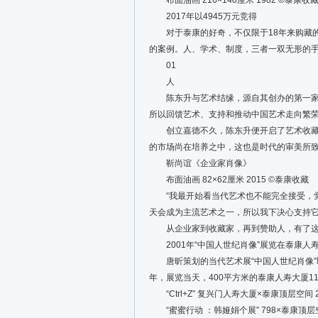
布面油画 216×140厘米 1982 ©️泰康收
2017年以4945万元竞得
对于泰康的好奇，不仅限于18年来购藏的千
的案例。人、学术、制度，三者一双无形的手
01
人
陈东升与艺术结缘，源自其创办的第一家企
所以回馈艺术、支持和推动中国艺术走向繁荣
创立嘉德不久，陈东升便开启了艺术收藏。
的市场尚在培养之中，这也是时代的审美所
靳尚谊《企业家肖像》
布面油画 82×62厘米 2015 ©️泰康收藏
“我最开始看当代艺术也不能完全接受，觉
天会成为主流艺术之一，所以我下决心支持它
从企业家到收藏家，再到赞助人，有了这
2001年“中国人世纪肖像”展览在泰康人
唐昕策划的当代艺术展“中国人世纪肖像”即
年，展览当天，400平方米的泰康人寿大厦
“Ctrl+Z” 复兴门人寿大厦×泰康顶层空间 2
“蜜蜜行动 ：韩娅娟个展” 798×泰康顶层空