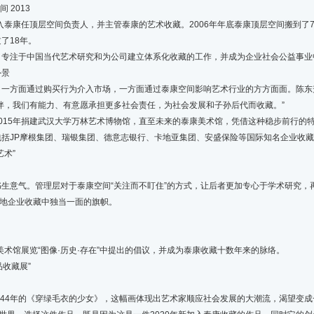
 2013
泰康任顶层空间负责人，并主管泰康的艺术收藏。2006年年底泰康顶层空间搬到了79
了18年。
注于中国当代艺术研究和为公司建立体系化收藏的工作，并成为企业社会公益事业
外景
方面通过购买行为介入市场，一方面通过泰康空间影响艺术行业的方方面面。陈东升
伴，我们有能力、有意愿承担更多社会责任，为社会发展和子孙后代而收藏。”
5年捐建武汉大学万林艺术博物馆，直至未来的泰康美术馆，凭借这种稳步前行的特质
括JP摩根集团、瑞银集团、德意志银行、卡地亚集团、安盛保险等国际知名企业收
术”
意气。管理层对于泰康空间“关注而不盯住”的方式，让后者更加专心于学术研究，
内地企业收藏中独当一面的旗帜。
术馆展览“图像·历史·存在”中提出的倡议，并成为泰康收藏十数年来的脉络。
收藏展”
44年的《穿绿毛衣的少女》，这幅画体现出艺术家顺应社会发展的大潮流，渴望变