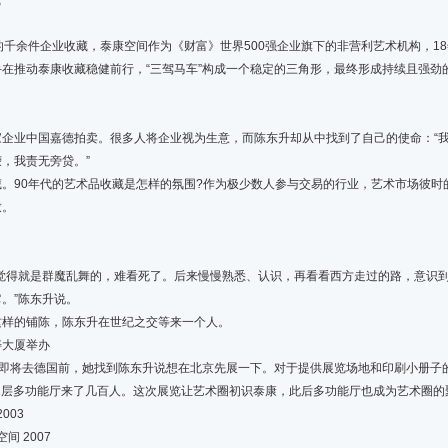
藏
余件企业收藏，泰康空间作为《财富》世界500强企业旗下的非营利艺术机构，1
在推动泰康收藏稳健前行，“三驾马车”构成一个稳定的三角形，最终形成持续且强劲
业中国嘉德拍卖。很多人将企业视为生意，而陈东升却从中找到了自己的使命：“我
，我责无旁贷。”
90年代的艺术品收藏是怎样的氛围?作为极少数人参与交易的行业，艺术市场彼时
致。
得就是群魔乱舞的，难看死了。后来慢慢熟悉、认识，再看看西方走过的路，意识到
。”陈东升说。
样的铺陈，陈东升在世纪之交等来一个人。
寿大厦举办
将去德国前，她找到陈东升说想在北京先展一下。对于提供展览场地和印刷小册子的
11层多功能厅来了几百人。这次展览让艺术圈初识泰康，此后多功能厅也成为艺术圈的
003
间 2007