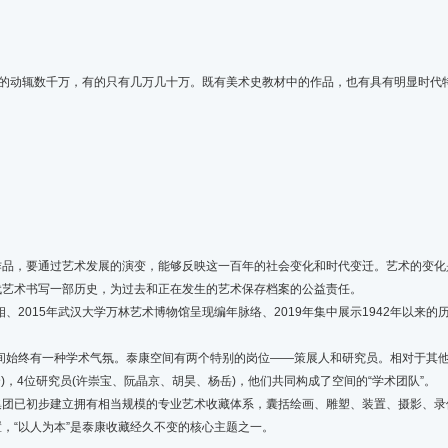
的动辄数千万，有的只有几万几十万。既有美术史教材中的作品，也有具有明显时代
，要通过艺术发展的演变，能够反映这一百年的社会变化和时代变迁。艺术的变化
代艺术书写一部历史，为过去和正在发生的艺术保存档案的公益责任。
2015年武汉大学万林艺术博物馆呈现编年脉络、2019年集中展示1942年以来
始终有一种学术气氛。泰康空间有两个特别的岗位——策展人和研究员。相对于其他
)，4位研究员(许崇宝、阮晶京、胡昊、杨岳)，他们共同构成了空间的“学术团队”。
已初步建立拥有相当规模的专业艺术收藏体系，囊括绘画、雕塑、装置、摄影、录
，“以人为本”是泰康收藏经久不变的核心主题之一。