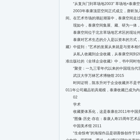
“从复兴门到草场地2003” 草场地×泰康空间
2003年泰康顶层空间正式成立，唐昕加入
间。在艺术市场的潮起潮落中，泰康空间走过
现如今，泰康空间集展、藏、研为一体，专
泰康空间位于北京草场地艺术区的现址
泰康对艺术生态的介入是以资本的方式，一
藏》中提到：“艺术的发展从来就是与资本相
从私人收藏到企业收藏，从泰康空间到201
准出版社的《全球企业收藏》中，书中同时包
“聚变：一九三零年代以来的中国现当代艺
武汉大学万林艺术博物馆 2015
时间证明，陈东升对于企业收藏并不是书生
011年公司藏品初具规模，泰康收藏已成为
02
学术
收藏要体系化，这是泰康在2011年中国美
“图像·历史·存在：泰康人寿15周年艺术品
中国美术馆 2011
“生命惊奇”的海报作品是胡善馀创作于19