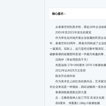
核心提示：
从泰康空间到美术馆，撑起18年企业收藏的三驾马
2001年至2021年发生的展览
作为率先在内地开展企业收藏的民营企业，现
年，泰康空间18周年，两者共同构成了企业收
一篇展讯。实际上，这只是经过数年预演后，
破解泰康的收藏密码变成一件颇为有趣的事
沈尧伊《革命理想高于天》
布面油画 179×366厘米 1976 ©️泰康收
2012年以4025万元竞得
陈东升在画作前
作为美术史上的红色经典作品，艺术家沈尧
对企业来说是一种激励，因此这幅画一直挂在
泰康保险集团新总部大厦
左：玉雕兽面神人纹三节琮 良渚文化期
高9厘米、净重量1.18kg ©️泰康收藏