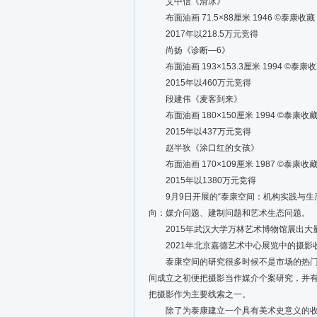
艾中信《滑冰》
布面油画 71.5×88厘米 1946 ©️泰康收藏
2017年以218.5万元竞得
尚扬《诊断—6》
布面油画 193×153.3厘米 1994 ©️泰康
2015年以460万元竞得
段建伟《麦客到来》
布面油画 180×150厘米 1994 ©️泰康收
2015年以437万元竞得
赵半狄《涂口红的女孩》
布面油画 170×109厘米 1987 ©️泰康收
2015年以1380万元竞得
9月9日开展的“泰康空间：机构实践与生产
向：媒介问题、建制问题和艺术生态问题。
2015年武汉大学万林艺术博物馆展出大
2021年北京嘉德艺术中心展览中的摄影
泰康空间的研究很多时候不是市场的热门，
间成立之初便把摄影当作媒介个案研究，并有了
把摄影作为主要线索之一。
除了为泰康建立一个具有美术史意义的收藏