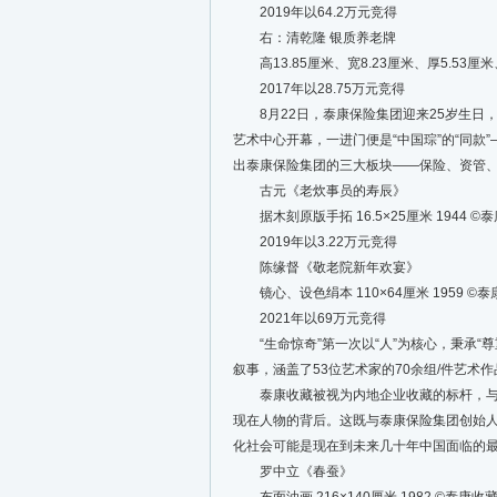
2019年以64.2万元竞得
右：清乾隆 银质养老牌
高13.85厘米、宽8.23厘米、厚5.53厘米、
2017年以28.75万元竞得
8月22日，泰康保险集团迎来25岁生日，位
艺术中心开幕，一进门便是“中国琮”的“同款
出泰康保险集团的三大板块——保险、资管、
古元《老炊事员的寿辰》
据木刻原版手拓 16.5×25厘米 1944 ©️
2019年以3.22万元竞得
陈缘督《敬老院新年欢宴》
镜心、设色绢本 110×64厘米 1959 ©️
2021年以69万元竞得
“生命惊奇”第一次以“人”为核心，秉承“
叙事，涵盖了53位艺术家的70余组/件艺术作
泰康收藏被视为内地企业收藏的标杆，与前
现在人物的背后。这既与泰康保险集团创始人
化社会可能是现在到未来几十年中国面临的
罗中立《春蚕》