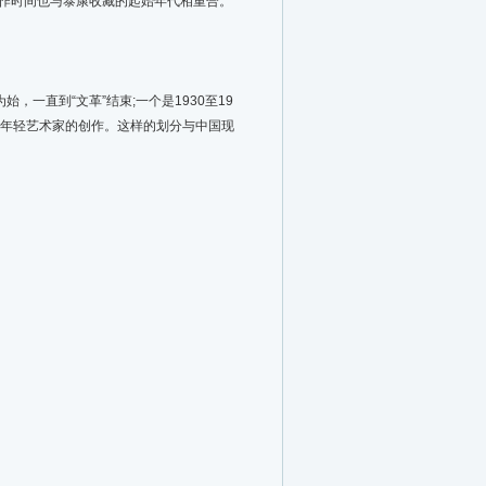
创作时间也与泰康收藏的起始年代相重合。
，一直到“文革”结束;一个是1930至19
励年轻艺术家的创作。这样的划分与中国现