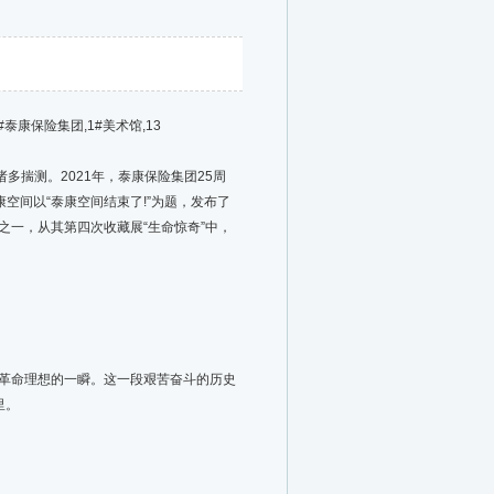
泰康保险集团,1#美术馆,13
揣测。2021年，泰康保险集团25周
空间以“泰康空间结束了!”为题，发布了
一，从其第四次收藏展“生命惊奇”中，
革命理想的一瞬。这一段艰苦奋斗的历史
里。