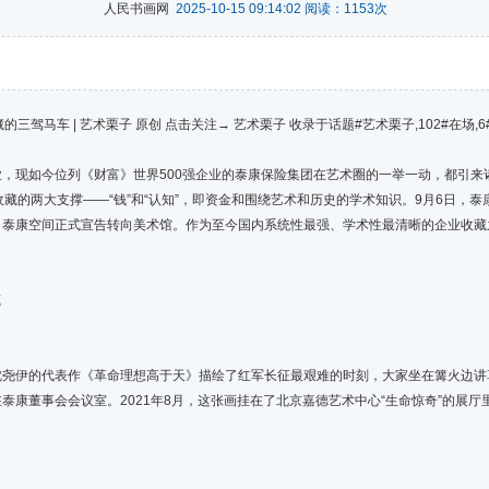
人民书画网
2025-10-15 09:14:02 阅读：
1153
次
车 | 艺术栗子 原创 点击关注→ 艺术栗子 收录于话题#艺术栗子,102#在场,6#
如今位列《财富》世界500强企业的泰康保险集团在艺术圈的一举一动，都引来诸多
藏的两大支撑——“钱”和“认知”，即资金和围绕艺术和历史的学术知识。9月6日，泰康
泰康空间正式宣告转向美术馆。作为至今国内系统性最强、学术性最清晰的企业收藏之
。
藏
伊的代表作《革命理想高于天》描绘了红军长征最艰难的时刻，大家坐在篝火边讲
泰康董事会会议室。2021年8月，这张画挂在了北京嘉德艺术中心“生命惊奇”的展厅