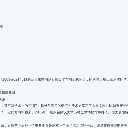
收藏
藏
藏
2003-2021”，既是从泰康空间到泰康美术馆的正式宣言，同时也呈现出泰康空间
量摄影收藏
收藏
甚至是学术上的“空窗”，其长年累月的研究为美术史累积了大量文献。比如近些年
一定的方向和积累。2015年，泰康在武汉大学万林艺术博物馆举办了开馆大展“聚变
，泰康空间另外一个重要职责是建立一个高学术水准的平台，通过支持和资助有创