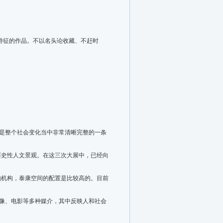
特征的作品。不以名头论收藏、不赶时
是整个社会变化当中非常清晰完整的一条
的历史性人文景观。在这三次大展中，已经向
机构，泰康空间的配置是比较高的。目前
像、电影等多种媒介，其中反映人和社会