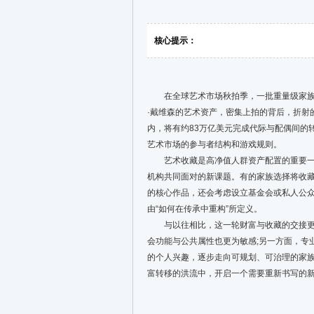
核心提示：
在全球艺术市场秋拍季，一批重量级家族收
·戴维森的艺术资产，密集上拍的背后，折射的
内，将有约83万亿美元完成代际与配偶间的
艺术市场的参与者结构和游戏规则。
艺术收藏是高净值人群资产配置的重要一环
机构共同面对的新课题。有的家族选择将收藏
的核心作品，还会考虑设立基金会或私人公众
由“如何在传承中重构”所定义。
与以往相比，这一轮财富与收藏的交接更具
会功能与公共属性也更为敏感;另一方面，专
的个人兴趣，逐步走向可规划、可治理的家族
富转移的洪流中，开启一个需要重新书写的