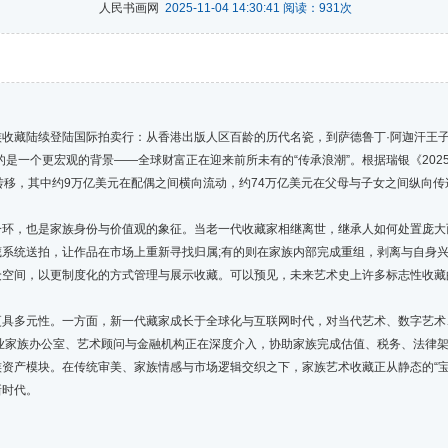
人民书画网
2025-11-04 14:30:41 阅读：
931
次
藏陆续登陆国际拍卖行：从香港出版人区百龄的历代名瓷，到萨德鲁丁·阿迦汗王子
是一个更宏观的背景——全球财富正在迎来前所未有的“传承浪潮”。根据瑞银《2025
转移，其中约9万亿美元在配偶之间横向流动，约74万亿美元在父母与子女之间纵向
，也是家族身份与价值观的象征。当老一代收藏家相继离世，继承人如何处置庞大
系统送拍，让作品在市场上重新寻找归属;有的则在家族内部完成重组，剥离与自身
空间，以更制度化的方式管理与展示收藏。可以预见，未来艺术史上许多标志性收藏的“
多元性。一方面，新一代藏家成长于全球化与互联网时代，对当代艺术、数字艺术
业家族办公室、艺术顾问与金融机构正在深度介入，协助家族完成估值、税务、法律架
资产模块。在传统审美、家族情感与市场逻辑交织之下，家族艺术收藏正从静态的“宝库
新时代。