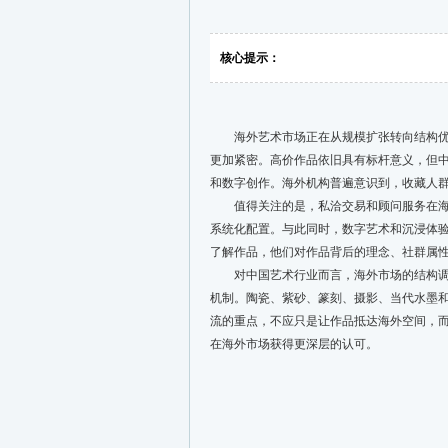
核心提示：
海外艺术市场正在从规模扩张转向结构优化
更加紧密。高价作品依旧具有标杆意义，但
和数字创作。海外机构普遍意识到，收藏人
值得关注的是，私洽交易和顾问服务在海外
系统化配置。与此同时，数字艺术和沉浸体
了解作品，他们对作品背后的理念、社群属
对中国艺术行业而言，海外市场的结构调整
机制。陶瓷、紫砂、篆刻、摄影、当代水墨
流的重点，不应只是让作品抵达海外空间，
在海外市场获得更深层的认可。