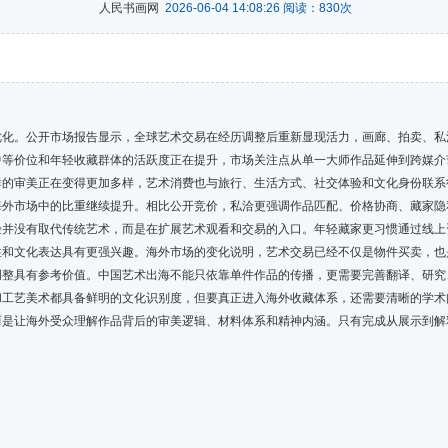
人民书画网
2026-06-04 14:08:26 阅读：
830
次
。公开市场报告显示，全球艺术交易在经历调整后重新显现活力，画廊、拍卖、私
中等价位和年轻收藏群体的活跃度正在提升，市场关注点从单一大师作品延伸到跨媒介
群的审美正在变得更加多样，艺术消费也与旅行、生活方式、社交体验和文化身份联系
市场中的比重继续提升。相比公开竞价，私洽更强调作品匹配、价格协商、藏家隐
验并没有取代传统艺术，而是在扩展艺术观看和交易的入口。年轻藏家更习惯通过线上
性和文化表达具有更强兴趣。海外市场的变化说明，艺术交易已经不仅是物件买卖，也
具有参考价值。中国艺术出海不能只依靠单件作品的传播，更需要完善翻译、研究
和工艺美术都具备鲜明的文化识别度，但要真正进入海外收藏体系，还需要清晰的学术
而是让海外受众理解作品背后的审美逻辑、材料体系和精神内涵。只有完成从展示到解