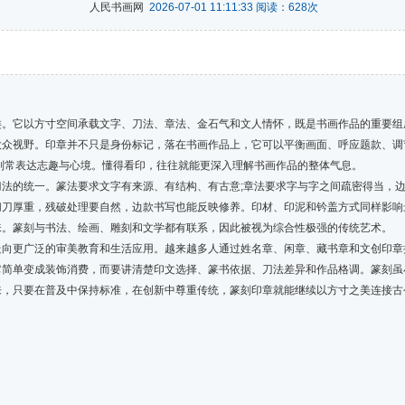
人民书画网
2026-07-01 11:11:33 阅读：
628
次
它以方寸空间承载文字、刀法、章法、金石气和文人情怀，既是书画作品的重要组
众视野。印章并不只是身份标记，落在书画作品上，它可以平衡画面、呼应题款、调
则常表达志趣与心境。懂得看印，往往就能更深入理解书画作品的整体气息。
的统一。篆法要求文字有来源、有结构、有古意;章法要求字与字之间疏密得当，边
切刀厚重，残破处理要自然，边款书写也能反映修养。印材、印泥和钤盖方式同样影响
味。篆刻与书法、绘画、雕刻和文学都有联系，因此被视为综合性极强的传统艺术。
更广泛的审美教育和生活应用。越来越多人通过姓名章、闲章、藏书章和文创印章
它简单变成装饰消费，而要讲清楚印文选择、篆书依据、刀法差异和作品格调。篆刻虽
来，只要在普及中保持标准，在创新中尊重传统，篆刻印章就能继续以方寸之美连接古