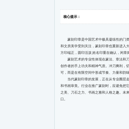
核心提示：
篆刻印章是中国艺术中极具凝练性的门类。
和文房美学受到关注，篆刻印章也重新进入大
方印端正，圆印活泼;姓名印重在确认，闲章
篆刻艺术的专业性体现在篆法、章法和刀法
创作者的手上功夫和精神气质。冲刀爽利，
可，而是在有限空间中形成节奏、力量和韵
当代篆刻印章的发展，正在从专业圈层走向
和书画审美。行业在推广篆刻时，应避免把
之美、刀石之力、书画之雅和人格之趣。未
口。