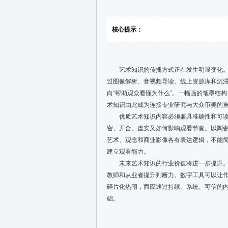
核心提示：
艺术知识的传播方式正在发生明显变化。随
过图像解析、音视频导读、线上资源库和沉浸
向“帮助观众看懂为什么”。一幅画的笔墨结
术知识由此成为连接专业研究与大众审美的
优质艺术知识内容必须兼具准确性和可读性
密、开合、虚实又如何影响观看节奏。以陶
艺术、观念和商业影像各有表达逻辑，不能
建立观看能力。
未来艺术知识的行业价值将进一步提升。美
教师和从业者提升判断力。数字工具可以让
碎片化热闹，而应通过持续、系统、可信的
础。