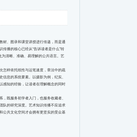
教材、图录和课堂讲授进行传递，而是通
传播的核心已经从“告诉读者是什么”转
化为清晰、准确、易理解的公共语言。艺
次怎样依托纸性与运笔速度，章法中的疏
史信息的系统要素。以摄影为例，纪实、
以感知的经验，让读者在理解概念的同时
系，既服务初学者入门，也服务收藏者、
团队的研究深度。艺术知识传播不应追求
和公共文化空间才会拥有更坚实的受众基