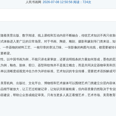
人民书画网
2026-07-08 12:50:56 阅读：
724
次
着美育出版、数字阅读、线上课程和互动内容不断融合，传统艺术知识不再只依靠
式体验进入更广泛的日常场景。对于书画、陶瓷、雕刻、摄影和篆刻等门类来说，知识
构、一件器物的材料工艺、一枚印章的章法刀味、一张影像的构图与光线，都需要被转
重要桥梁。
。以中国书画为例，不能只讲名家掌故，还要说明线条的力量如何形成，墨色的层
瓷为例，釉色、胎体、窑口、器型和纹饰并不是孤立概念，而是共同决定器物审美和历
简单以清晰度或视觉冲击力作为评价标准。艺术知识的专业传播，需要把术语拆解成可
育机构、出版社、文化平台、博物馆和艺术媒体可以围绕艺术门类建立分层内容体
作品细节被放大，让工艺过程被记录，让知识关联被检索，但内容质量仍然取决于专业
内容建设，帮助公众形成稳定审美。只有当更多人真正看懂艺术，艺术市场、美育教育