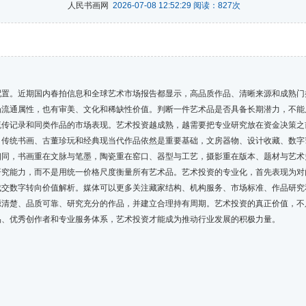
人民书画网
2026-07-08 12:52:29 阅读：
827
次
。近期国内春拍信息和全球艺术市场报告都显示，高品质作品、清晰来源和成熟门
场流通属性，也有审美、文化和稀缺性价值。判断一件艺术品是否具备长期潜力，不能
流传记录和同类作品的市场表现。艺术投资越成熟，越需要把专业研究放在资金决策之
统书画、古董珍玩和经典现当代作品依然是重要基础，文房器物、设计收藏、数字
相同，书画重在文脉与笔墨，陶瓷重在窑口、器型与工艺，摄影重在版本、题材与艺术
研究能力，而不是用统一价格尺度衡量所有艺术品。艺术投资的专业化，首先表现为对
数字转向价值解析。媒体可以更多关注藏家结构、机构服务、市场标准、作品研究
源清楚、品质可靠、研究充分的作品，并建立合理持有周期。艺术投资的真正价值，不
品、优秀创作者和专业服务体系，艺术投资才能成为推动行业发展的积极力量。