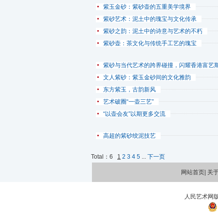
紫玉金砂：紫砂壶的五重美学境界
紫砂艺术：泥土中的瑰宝与文化传承
紫砂之韵：泥土中的诗意与艺术的不朽
紫砂壶：茶文化与传统手工艺的瑰宝
紫砂与当代艺术的跨界碰撞，闪耀香港富艺
文人紫砂：紫玉金砂间的文化雅韵
东方紫玉，古韵新风
艺术破圈“一壶三艺”
“以壶会友”以期更多交流
高超的紫砂绞泥技艺
Total：
6
1
2
3
4
5
...
下一页
网站首页|
关
人民艺术网版权所有 