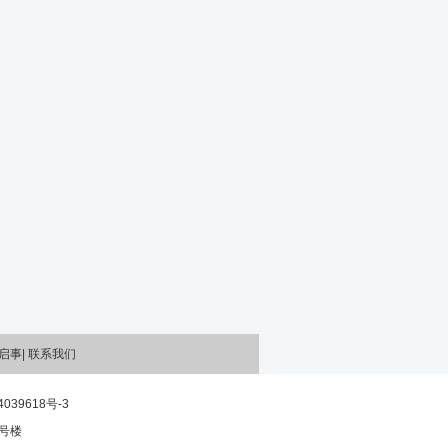
稿启事| 联系我们
039618号-3
号楼